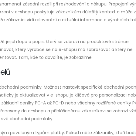
namenat zásadní rozdíl při rozhodování o nákupu. Propojení vý
zení v e-shopu poskytuje zákazníkům důležitý kontext a může z
že zákazníci vidí relevantní a aktuální informace o výrobcích tak,
it jejich logo a popis, který se zobrazí na produktové stránce
finovat, který výrobce se na e-shopu má zobrazovat a který ne.
tovat. Tam, kde to dovolíte, je zobrazíme.
elů
 obchodní podmínky. Možnost nastavit specifické obchodní pod
ticky je aktualizovat v e-shopu je klíčová pro personalizaci nab
 o základní ceníky PC-A až PC-D nebo všechny rozšířené ceníky P
řeneseny do e-shopu a přihlášenému zákazníkovi se zobrazí vžd
a své obchodní podmínky.
eným povoleným typům platby. Pokud máte zákzaníky, kteří bud