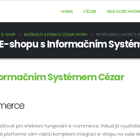
HOME
CÉZAR
VELKOOBCHODNÍ
 E-SHOP
MOŽNOSTI A FUNKCE CÉZAR SHOPU
PROPOJENÍ E-SHOPU S 
 E-shopu s Informačním Syst
Informačním Systémem Cézar
mmerce
klíčové pro efektivní fungování e-commerce. Pokud již využívát
 platforma vám nabízí komplexní integraci e-shopu na vaše d