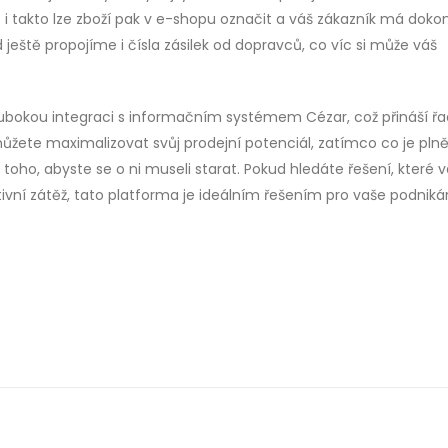
i takto lze zboží pak v e-shopu označit a váš zákazník má doko
ještě propojíme i čísla zásilek od dopravců, co víc si může váš
ubokou integraci s informačním systémem Cézar, což přináší ř
můžete maximalizovat svůj prodejní potenciál, zatímco co je pln
 toho, abyste se o ni museli starat. Pokud hledáte řešení, které
ivní zátěž, tato platforma je ideálním řešením pro vaše podnikán