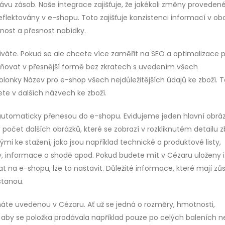
ávu zásob. Naše integrace zajišťuje, že jakékoli změny provedené
flektovány v e-shopu. Toto zajišťuje konzistenci informací v ob
nost a přesnost nabídky.
žíváte. Pokud se ale chcete více zaměřit na SEO a optimalizace 
jňovat v přesnější formě bez zkratech s uvedením všech
 kolonky Název pro e-shop všech nejdůležitějších údajů ke zboží. T
ete v dalších názvech ke zboží.
e automaticky přenesou do e-shopu. Evidujeme jeden hlavní obráz
počet dalších obrázků, které se zobrazí v rozkliknutém detailu z
i ke stažení, jako jsou například technické a produktové listy,
ly, informace o shodě apod. Pokud budete mít v Cézaru uloženy i
na e-shopu, lze to nastavit. Důležité informace, které mají zů
stanou.
máte uvedenou v Cézaru. Ať už se jedná o rozměry, hmotnosti,
 aby se položka prodávala například pouze po celých baleních 