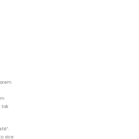
ézarem
em
 tak
tě“.
to sice