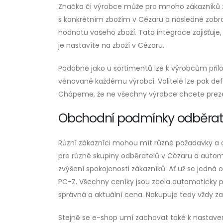
Značka či výrobce může pro mnoho zákazníků z
s konkrétním zbožím v Cézaru a následné zobra
hodnotu vašeho zboží. Tato integrace zajišťuje, 
je nastavíte na zboží v Cézaru.
Podobně jako u sortimentů lze k výrobcům přilož
věnované každému výrobci. Volitelě lze pak de
Chápeme, že ne všechny výrobce chcete prezen
Obchodní podmínky odběrat
Různí zákazníci mohou mít různé požadavky a
pro různé skupiny odběratelů v Cézaru a automa
zvýšení spokojenosti zákazníků. Ať už se jedná
PC-Z. Všechny ceníky jsou zcela automaticky p
správná a aktuální cena. Nakupuje tedy vždy z
Stejně se e-shop umí zachovat také k nastav