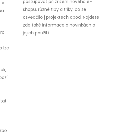
postupovat při zřízení nového e-
 v
shopu, různé tipy a triky, co se
ou
osvědčilo j projektech apod. Najdete
zde také informace o novinkách a
pro
jejich použití.
o lze
ek,
boží.
stat
nebo