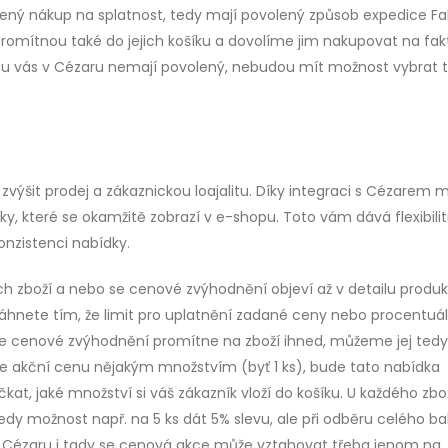
ný nákup na splatnost, tedy mají povolený způsob expedice Fa
omítnou také do jejich košíku a dovolíme jim nakupovat na fak
u u vás v Cézaru nemají povolený, nebudou mít možnost vybrat 
ýšit prodej a zákaznickou loajalitu. Díky integraci s Cézarem 
y, které se okamžitě zobrazí v e-shopu. Toto vám dává flexibili
onzistenci nabídky.
h zboží a nebo se cenové zvýhodnění objeví až v detailu produkt
sáhnete tím, že limit pro uplatnění zadané ceny nebo procentuál
e cenové zvýhodnění promítne na zboží ihned, můžeme jej tedy
te akční cenu nějakým množstvím (byť 1 ks), bude tato nabídka
at, jaké množství si váš zákazník vloží do košíku. U každého zbož
dy možnost např. na 5 ks dát 5% slevu, ale při odběru celého ba
 v Cézaru i tady se cenová akce může vztahovat třeba jenom na