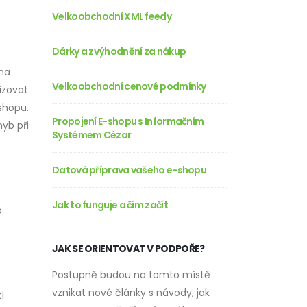
Velkoobchodní XML feedy
Dárky a zvýhodnění za nákup
na
Velkoobchodní cenové podmínky
izovat
shopu.
Propojení E-shopu s Informačním
hyb při
Systémem Cézar
Datová příprava vašeho e-shopu
Jak to funguje a čím začít
o
JAK SE ORIENTOVAT V PODPOŘE?
Postupně budou na tomto místě
vznikat nové články s návody, jak
i