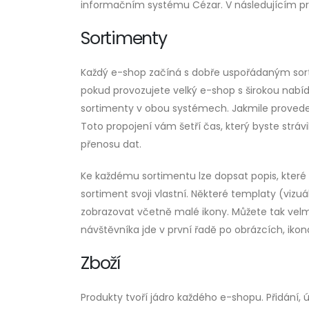
informačním systému Cézar. V následujícím pr
Sortimenty
Každý e-shop začíná s dobře uspořádaným so
pokud provozujete velký e-shop s širokou nab
sortimenty v obou systémech. Jakmile provede
Toto propojení vám šetří čas, který byste stráv
přenosu dat.
Ke každému sortimentu lze dopsat popis, které
sortiment svoji vlastní. Některé templaty (viz
zobrazovat včetně malé ikony. Můžete tak velm
návštěvníka jde v první řadě po obrázcích, iko
Zboží
Produkty tvoří jádro každého e-shopu. Přidání