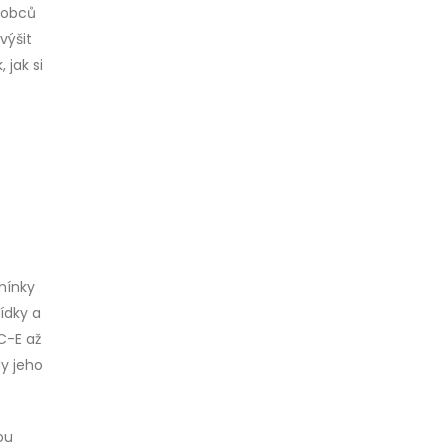
robců
výšit
 jak si
mínky
ídky a
C-E až
y jeho
ou