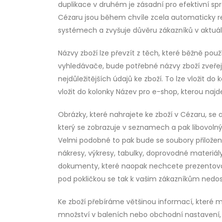
duplikace v druhém je zásadní pro efektivní spr
Cézaru jsou během chvíle zcela automaticky re
systémech a zvyšuje důvěru zákazníků v aktuál
Názvy zboží lze převzít z těch, které běžně pou
vyhledávače, bude potřebné názvy zboží zveře
nejdůležitějších údajů ke zboží. To lze vložit do
vložit do kolonky Název pro e-shop, kterou najd
Obrázky, které nahrajete ke zboží v Cézaru, s
který se zobrazuje v seznamech a pak libovolný 
Velmi podobné to pak bude se soubory přiloženým
nákresy, výkresy, tabulky, doprovodné materiá
dokumenty, které naopak nechcete prezentovat 
pod pokličkou se tak k vašim zákazníkům nedo
Ke zboží přebíráme většinou informací, které 
množství v baleních nebo obchodní nastavení,