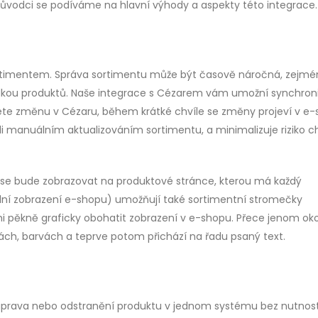
ůvodci se podíváme na hlavní výhody a aspekty této integrace.
rtimentem. Správa sortimentu může být časově náročná, zejmé
ídkou produktů. Naše integrace s Cézarem vám umožní synchron
te změnu v Cézaru, během krátké chvíle se změny projeví v e-
ili manuálním aktualizováním sortimentu, a minimalizuje riziko c
 se bude zobrazovat na produktové stránce, kterou má každý
uální zobrazení e-shopu) umožňují také sortimentní stromečky
i pěkně graficky obohatit zobrazení v e-shopu. Přece jenom ok
nách, barvách a teprve potom přichází na řadu psaný text.
, úprava nebo odstranění produktu v jednom systému bez nutnost