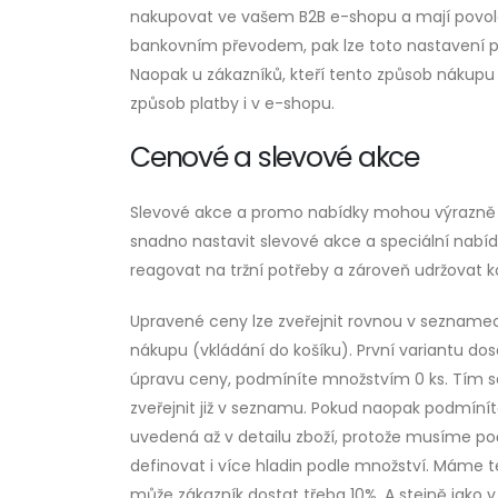
nakupovat ve vašem B2B e-shopu a mají povole
bankovním převodem, pak lze toto nastavení pr
Naopak u zákazníků, kteří tento způsob nákup
způsob platby i v e-shopu.
Cenové a slevové akce
Slevové akce a promo nabídky mohou výrazně zv
snadno nastavit slevové akce a speciální nabídk
reagovat na tržní potřeby a zároveň udržovat k
Upravené ceny lze zveřejnit rovnou v seznamec
nákupu (vkládání do košíku). První variantu do
úpravu ceny, podmíníte množstvím 0 ks. Tím s
zveřejnit již v seznamu. Pokud naopak podmíní
uvedená až v detailu zboží, protože musíme počk
definovat i více hladin podle množství. Máme te
může zákazník dostat třeba 10%. A stejně jako