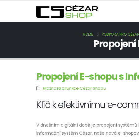
HOME
PODPORA PRO CÉZAR
Propojení
Propojení E-shopu s 
Možnosti a funkce Cézar Shopu
Klíč k efektivnímu e-co
V dnešním digitální době je propojení systémů 
informační systém Cézar, naše nová e-shopová