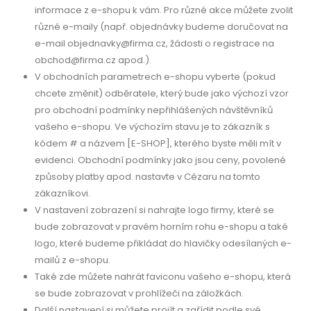
informace z e-shopu k vám. Pro různé akce můžete zvolit
různé e-maily (např. objednávky budeme doručovat na
e-mail objednavky@firma.cz, žádosti o registrace na
obchod@firma.cz apod.).
V obchodních parametrech e-shopu vyberte (pokud
chcete změnit) odběratele, který bude jako výchozí vzor
pro obchodní podmínky nepřihlášených návštěvníků
vašeho e-shopu. Ve výchozím stavu je to zákazník s
kódem # a názvem [E-SHOP], kterého byste měli mít v
evidenci. Obchodní podmínky jako jsou ceny, povolené
způsoby platby apod. nastavte v Cézaru na tomto
zákazníkovi.
V nastavení zobrazení si nahrajte logo firmy, které se
bude zobrazovat v pravém horním rohu e-shopu a také
logo, které budeme přikládat do hlavičky odesílaných e-
mailů z e-shopu.
Také zde můžete nahrát faviconu vašeho e-shopu, která
se bude zobrazovat v prohlížeči na záložkách.
Další nastavení si můžete projít a zařídit podle své