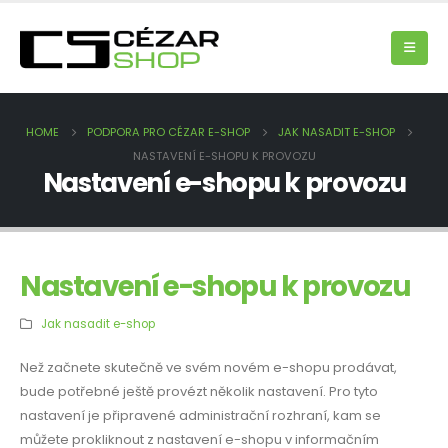
HOME
PODPORA PRO CÉZAR E-SHOP
JAK NASADIT E-SHOP
NASTAVENÍ E-SHOPU K PROVOZU
Nastavení e-shopu k provozu
Nastavení e-shopu k provozu
Jak nasadit e-shop
Než začnete skutečně ve svém novém e-shopu prodávat,
bude potřebné ještě provézt několik nastavení. Pro tyto
nastavení je připravené administrační rozhraní, kam se
můžete prokliknout z nastavení e-shopu v informačním