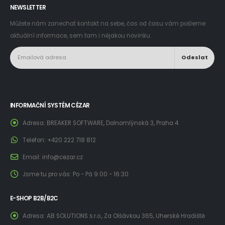
NEWSLETTER
Můžete nám zanechat kontakt na sebe, čas od času vám pošleme
aktuální informace, sem tam i nějakou novinku.
INFORMAČNÍ SYSTÉM CÉZAR
Adresa:
BREAKER SOFTWARE, Dolnomlýnská 3, Praha 4
Telefon:
+420 222 718 812
Email:
info@cezar.cz
Jsme tu pro vás:
Po - Pá 9:00 - 16:30
E-SHOP B2B/B2C
Adresa:
AB SOLUTIONS s.r.o., Za Olšávkou 365, Uherské Hradiště