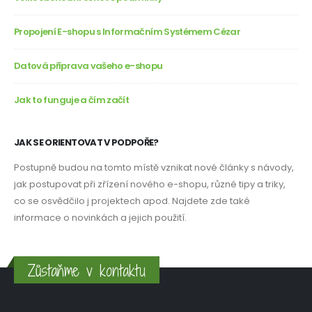
Propojení E-shopu s Informačním Systémem Cézar
Datová příprava vašeho e-shopu
Jak to funguje a čím začít
JAK SE ORIENTOVAT V PODPOŘE?
Postupně budou na tomto místě vznikat nové články s návody,
jak postupovat při zřízení nového e-shopu, různé tipy a triky,
co se osvědčilo j projektech apod. Najdete zde také
informace o novinkách a jejich použití.
Zůstaňme v kontaktu